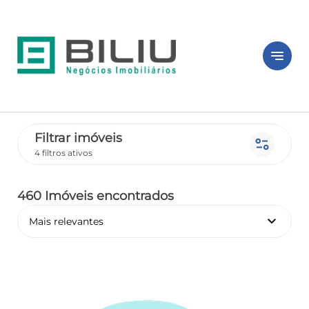
notes
Filtrar imóveis
page_info
4 filtros ativos
460 Imóveis encontrados
keyboard_arrow_down
Mais relevantes