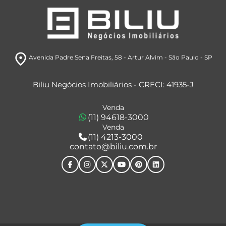
room
Avenida Padre Sena Freitas, 58
- Artur Alvim
- São Paulo
- SP
Biliu Negócios Imobiliários - CRECI: 41935-J
Venda
(11) 94618-3000
Venda
(11) 4213-3000
contato@biliu.com.br