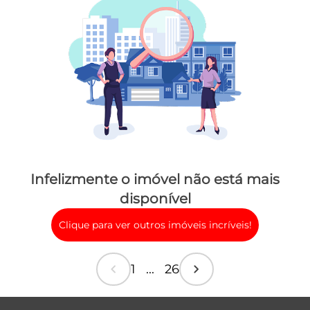
Infelizmente o imóvel não está mais
disponível
Clique para ver outros imóveis incríveis!
chevron_left
chevron_right
1 ... 26