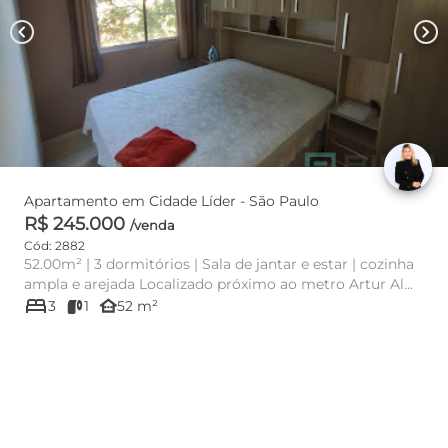
chevron_left
chevron_right
Apartamento em Cidade Líder - São Paulo
R$ 245.000
/venda
Cód: 2882
52.00m² | 3 dormitórios | Sala de jantar e estar | cozinha
ampla e arejada Localizado próximo ao metro Artur Al...
bed
other_houses
3
1
52 m²