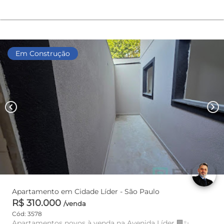
Em Construção
chevron_left
chevron_right
Apartamento em Cidade Líder - São Paulo
R$ 310.000
/venda
Cód: 3578
Apartamentos novos à venda na Avenida Líder 🏢✨,