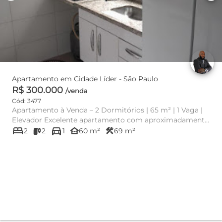
Apartamento em Cidade Líder - São Paulo
R$ 300.000
/venda
Cód: 3477
Apartamento à Venda – 2 Dormitórios | 65 m² | 1 Vaga |
Elevador Excelente apartamento com aproximadamente
bed
directions_car
65 m², muito ...
other_houses
construction
2
2
1
60 m²
69 m²