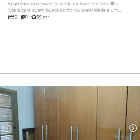
Apartamentos novos à venda na Avenida Líder 🏢✨,
ideais para quem busca conforto, praticidade e um
bed
excelente padrão de a...
other_houses
2
1
35 m²
chevron_left
chevron_right