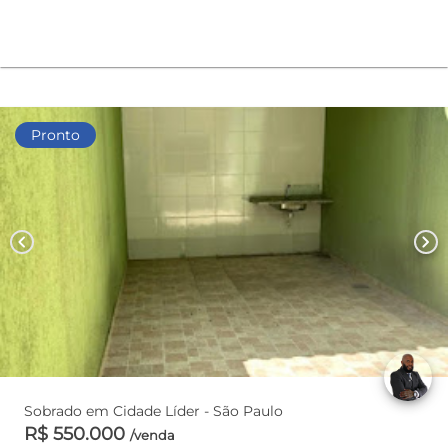
Pronto
chevron_left
chevron_right
Sobrado em Cidade Líder - São Paulo
R$ 550.000
/venda