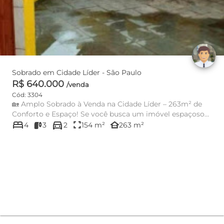
Sobrado em Cidade Líder - São Paulo
R$ 640.000
/venda
Cód: 3304
🏡 Amplo Sobrado à Venda na Cidade Líder – 263m² de
Conforto e Espaço! Se você busca um imóvel espaçoso
bed
directions_car
para toda a fam...
fullscreen
other_houses
4
3
2
154 m²
263 m²