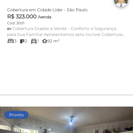
Cobertura em Cidade Líder - São Paulo
R$ 323.000
/venda
Cód: 3001
🏡 Cobertura Duplex à Venda – Conforto e Segurança
para Sua Família! Apresentamos esta incrível Cobertura
bed
directions_car
Duplex ...
other_houses
3
2
1
92 m²
Pronto