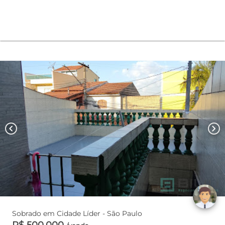
chevron_left
chevron_right
Sobrado em Cidade Líder - São Paulo
R$ 500.000