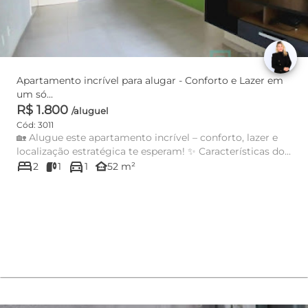
Apartamento incrível para alugar - Conforto e Lazer em
um só...
R$ 1.800
/aluguel
Cód: 3011
🏡 Alugue este apartamento incrível – conforto, lazer e
localização estratégica te esperam! ✨ Características do...
bed
directions_car
other_houses
2
1
1
52 m²