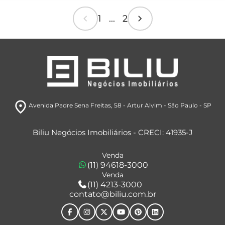
chevron_left
chevron_right
1 ... 2
room
Avenida Padre Sena Freitas, 58
- Artur Alvim
- São Paulo
- SP
Biliu Negócios Imobiliários - CRECI: 41935-J
Venda
(11) 94618-3000
Venda
(11) 4213-3000
contato@biliu.com.br