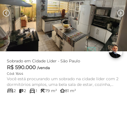
chevron_left
chevron_right
Sobrado em Cidade Líder - São Paulo
R$ 590.000
/venda
Cód: 1644
Você está procurando um sobrado na cidade líder com 2
dormitórios amplos, uma bela sala de estar, cozinha,
bed
directions_car
lavabo, banhe...
construction
other_houses
2
2
1
79 m²
81 m²