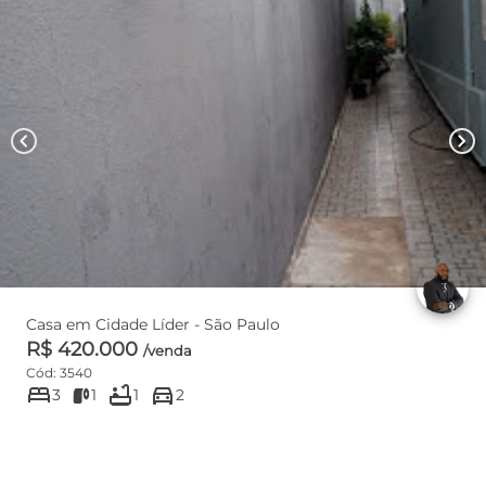
chevron_left
chevron_right
Casa em Cidade Líder - São Paulo
R$ 420.000
/venda
Cód: 3540
bed
bathtub
directions_car
3
1
1
2