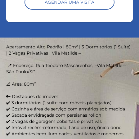
AGENDAR UMA VISITA
Apartamento Alto Padrão | 80m² | 3 Dormitórios (1 Suíte)
| 2 Vagas Privativas | Vila Matilde –
📍 Endereço: Rua Teodoro Mascarenhas, –Vila Matilde –
São Paulo/SP
📐 Área: 80m²
🔑 Destaques do imóvel:
✔️ 3 dormitórios (1 suíte com móveis planejados)
✔️ Cozinha e área de serviço com armários sob medida
✔️ Sacada envidraçada com persianas rollon
✔️ 2 vagas de garagem cobertas e privativas
✔️ Imóvel recém-reformado, 1 ano de uso, único dono
✔️ Ambientes bem iluminados, ventilados e modernos