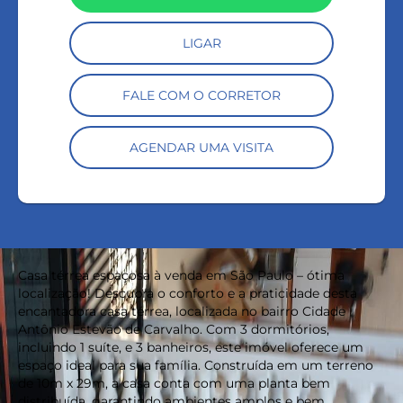
LIGAR
FALE COM O CORRETOR
AGENDAR UMA VISITA
Casa térrea espaçosa à venda em São Paulo – ótima
localização! Descubra o conforto e a praticidade desta
encantadora casa térrea, localizada no bairro Cidade
Antônio Estevão de Carvalho. Com 3 dormitórios,
incluindo 1 suíte, e 3 banheiros, este imóvel oferece um
espaço ideal para sua família. Construída em um terreno
de 10m x 29m, a casa conta com uma planta bem
distribuída, garantindo ambientes amplos e bem