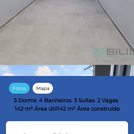
Fotos
Mapa
3 Dorms
4 Banheiros
3 Suítes
2 Vagas
142 m² Área útil
142 m² Área construída