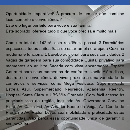
Oportunidade Imperdível! À procura de um lar que combine
luxo, conforto e conveniência?
Este é o lugar perfeito para você e sua família!
Este sobrado oferece tudo o que você precisa e muito mais.
Com um total de 142m², esta residência possui: 3 Dormitórios
espaçosos, todos suítes Sala de estar ampla e arejada Cozinha
moderna e funcional 1 Lavabo adicional para seus convidados 2
Vagas de garagem para sua comodidade Quintal privativo para
momentos ao ar livre Sacada com vista encantadora Espaço
Gourmet para seus momentos de confraternização Além disso,
desfrute da conveniência de viver próximo a uma variedade de
comércios e serviços, como Mega Vestcasa, Supermercado
Estrela Azul, Supermercado Negreiros, Academia Reentry,
Hospital Santa Clara e UBS Vila Granada, Com fácil acesso às
principais vias da região, incluindo Av. Governador Carvalho
Pinto, Av. Calim Eid, Av. Amador Bueno da Veiga, Av. Conde de
keyboard_backspace
Frontin e Av. Radial Leste, sua mobilidade e praticidade estão
garantidas. Não perca essa oportunidade única de garantir o
seu novo lar.